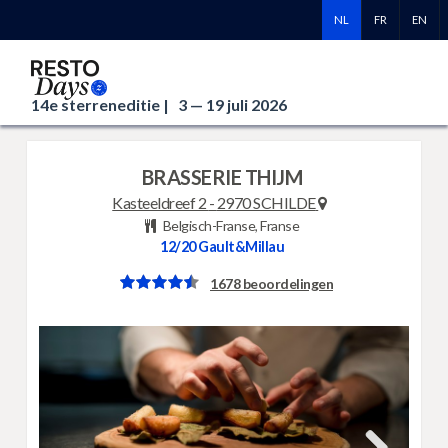
NL
FR
EN
14e sterreneditie |
3 — 19 juli 2026
BRASSERIE THIJM
Kasteeldreef 2
-
2970 SCHILDE
Belgisch-Franse, Franse
12/20
Gault&Millau
1678 beoordelingen